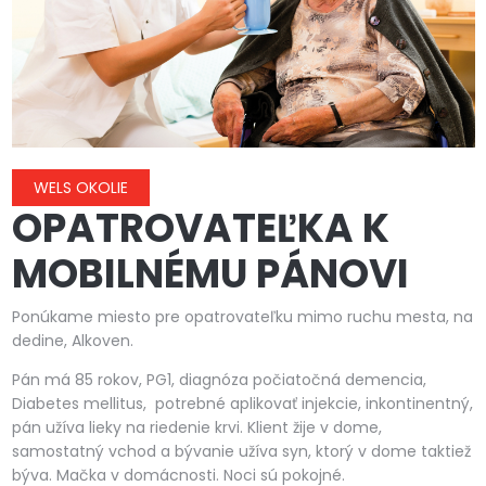
WELS OKOLIE
OPATROVATEĽKA K
MOBILNÉMU PÁNOVI
Ponúkame miesto pre opatrovateľku mimo ruchu mesta, na
dedine, Alkoven.
Pán má 85 rokov, PG1, diagnóza počiatočná demencia,
Diabetes mellitus, potrebné aplikovať injekcie, inkontinentný,
pán užíva lieky na riedenie krvi. Klient žije v dome,
samostatný vchod a bývanie užíva syn, ktorý v dome taktiež
býva. Mačka v domácnosti. Noci sú pokojné.